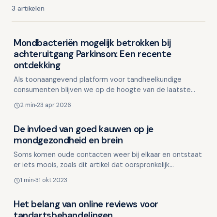
3 artikelen
Mondbacteriën mogelijk betrokken bij
Dementie en mondgezondheid
achteruitgang Parkinson: Een recente
ontdekking
Als toonaangevend platform voor tandheelkundige
consumenten blijven we op de hoogte van de laatste
ontwikkelingen in de mondzorg wereldwijd. Het delen van
2 min
23 apr 2026
waard…
De invloed van goed kauwen op je
Dementie en mondgezondheid
mondgezondheid en brein
Soms komen oude contacten weer bij elkaar en ontstaat
er iets moois, zoals dit artikel dat oorspronkelijk
verscheen in de nieuwsbrief van Bernadette Meeus,
1 min
31 okt 2023
Atte…
Het belang van online reviews voor
Dementie en mondgezondheid
tandartsbehandelingen