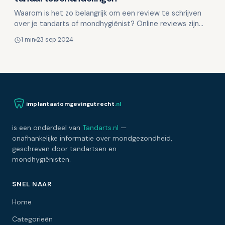
Waarom is het zo belangrijk om een review te schrijven
over je tandarts of mondhygiënist? Online reviews zijn
tegenwoordig essentieel voor het delen van ervari…
1 min
23 sep 2024
implantaatomgevingutrecht
.nl
is een onderdeel van
Tandarts.nl
—
onafhankelijke informatie over mondgezondheid,
geschreven door tandartsen en
mondhygiënisten.
SNEL NAAR
Home
Categorieën