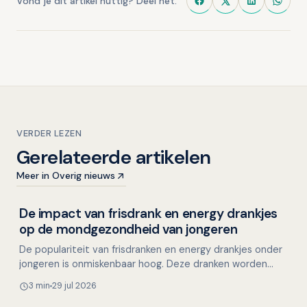
Vond je dit artikel nuttig? Deel het.
VERDER LEZEN
Gerelateerde artikelen
Meer in Overig nieuws
De impact van frisdrank en energy drankjes
Chinese geneeskunde en mondgezondheid
op de mondgezondheid van jongeren
De populariteit van frisdranken en energy drankjes onder
jongeren is onmiskenbaar hoog. Deze dranken worden
vaak geassocieerd met een toename van mentale en
3 min
29 jul 2026
fys…